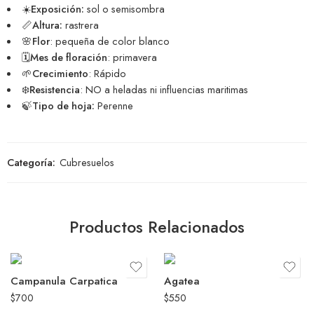
☀️Exposición:
sol o semisombra
📏Altura:
rastrera
🌸Flor
: pequeña de color blanco
🗓️Mes de floración
: primavera
🌱Crecimiento
: Rápido
❄️Resistencia
: NO a heladas ni influencias maritimas
🍃Tipo de hoja:
Perenne
Categoría:
Cubresuelos
Productos Relacionados
Campanula Carpatica
Agatea
$
700
$
550