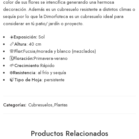
color de sus flores se intencifica generando una hermosa
decoración. Además es un cubresuelo resistente a distintos climas o
sequía por lo que la Dimorfoteca es un cubresuelo ideal para
considerar en tú patio/ jardín o proyecto.
☀️Exposición:
Sol
📏Altura
: 40 cm
🌸Flor:
Fucsia/morada y blanco (mezclados)
🗓️Floración:
Primavera-verano
🌱Crecimiento
:Rápido
❄️Resistencia
: al frío y sequía
🍃Tipo de Hoja
: persistente
Categorías:
Cubresuelos
,
Plantas
Productos Relacionados