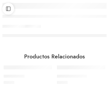
Productos Relacionados
Dimorfoteca
Hiperico Rastrero
$
1.000
$
1.000