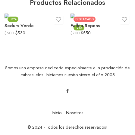
Productos Relacionados
-12%
DESTACADO
Sedum Verde
Falkia Repens
-21%
$
530
$
550
$
600
$
700
Somos una empresa dedicada especialmente a la producción de
cubresuelos. Iniciamos nuestro vivero el año 2008
Inicio
Nosotros
© 2024 - Todos los derechos reservados!