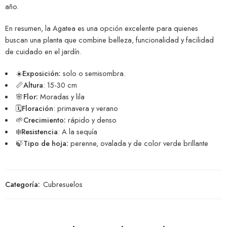
año.
En resumen, la Agatea es una opción excelente para quienes
buscan una planta que combine belleza, funcionalidad y facilidad
de cuidado en el jardín.
☀️Exposición:
solo o semisombra.
📏Altura
: 15-30 cm
🌸Flor:
Moradas y lila
🗓️Floración
: primavera y verano
🌱Crecimiento:
rápido y denso
❄️Resistencia
: A la sequía
🍃Tipo de hoja:
perenne, ovalada y de color verde brillante
Categoría:
Cubresuelos