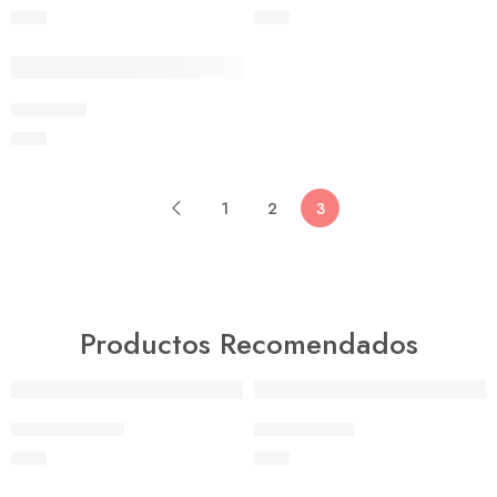
$
550
$
550
DESTACADO
Vitadinea
$
550
1
2
3
Productos Recomendados
DESTACADO
DESTACADO
Ajuga Morada
Ajuga Verde
$
550
$
550