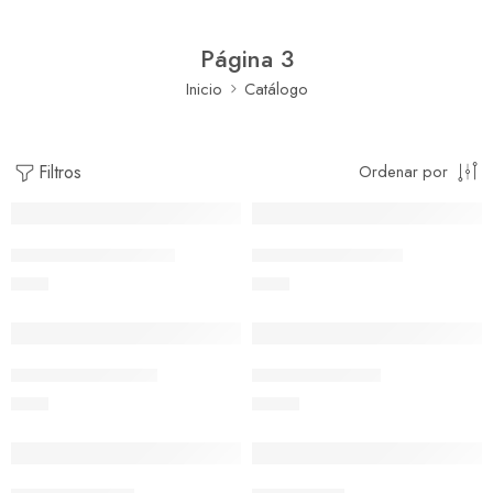
Página 3
Inicio
Catálogo
Filtros
Ordenar por
Rayo de Sol Amarillo
Rayo de Sol Blanco
$
600
$
600
DESTACADO
Rayo de Sol Fucsia
Romero Rastrero
$
600
$
1.200