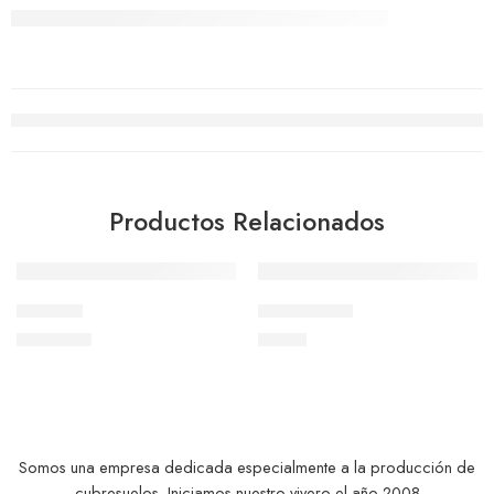
Productos Relacionados
-8%
Gazania
Dimorfoteca
$
550
$
1.000
$
600
Somos una empresa dedicada especialmente a la producción de
cubresuelos. Iniciamos nuestro vivero el año 2008