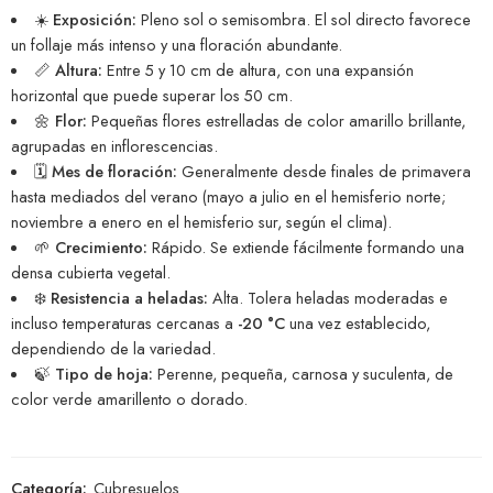
☀️
Exposición:
Pleno sol o semisombra. El sol directo favorece
un follaje más intenso y una floración abundante.
📏
Altura:
Entre 5 y 10 cm de altura, con una expansión
horizontal que puede superar los 50 cm.
🌼
Flor:
Pequeñas flores estrelladas de color amarillo brillante,
agrupadas en inflorescencias.
🗓️
Mes de floración:
Generalmente desde finales de primavera
hasta mediados del verano (mayo a julio en el hemisferio norte;
noviembre a enero en el hemisferio sur, según el clima).
🌱
Crecimiento:
Rápido. Se extiende fácilmente formando una
densa cubierta vegetal.
❄️
Resistencia a heladas:
Alta. Tolera heladas moderadas e
incluso temperaturas cercanas a
-20 °C
una vez establecido,
dependiendo de la variedad.
🍃
Tipo de hoja:
Perenne, pequeña, carnosa y suculenta, de
color verde amarillento o dorado.
Categoría:
Cubresuelos