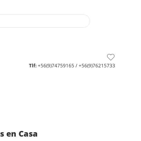
Tlf:
+56(9)74759165
/
+56(9)76215733
s en Casa