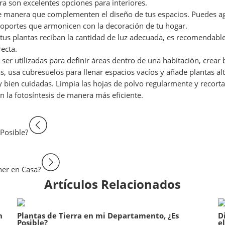
dra son excelentes opciones para interiores.
de manera que complementen el diseño de tus espacios. Puedes agr
y soportes que armonicen con la decoración de tu hogar.
 tus plantas reciban la cantidad de luz adecuada, es recomendabl
recta.
 ser utilizadas para definir áreas dentro de una habitación, crea
s, usa cubresuelos para llenar espacios vacíos y añade plantas alt
y bien cuidadas. Limpia las hojas de polvo regularmente y recort
n la fotosíntesis de manera más eficiente.
Posible?
ner en Casa?
Artículos Relacionados
n
Plantas de Tierra en mi Departamento, ¿Es
D
Posible?
e