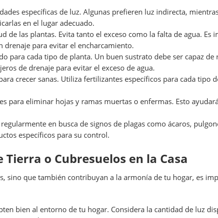
idades específicas de luz. Algunas prefieren luz indirecta, mientra
icarlas en el lugar adecuado.
salud de las plantas. Evita tanto el exceso como la falta de agua. E
 drenaje para evitar el encharcamiento.
ado para cada tipo de planta. Un buen sustrato debe ser capaz de
eros de drenaje para evitar el exceso de agua.
para crecer sanas. Utiliza fertilizantes específicos para cada tipo
res para eliminar hojas y ramas muertas o enfermas. Esto ayudar
s regularmente en busca de signos de plagas como ácaros, pulgones
tos específicos para su control.
 Tierra o Cubresuelos en la Casa
s, sino que también contribuyan a la armonía de tu hogar, es im
apten bien al entorno de tu hogar. Considera la cantidad de luz d